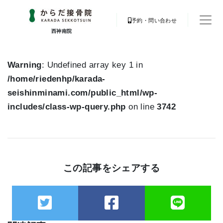
予約・問い合わせ
西神南院
Warning
: Undefined array key 1 in
/home/riedenhp/karada-
seishinminami.com/public_html/wp-
includes/class-wp-query.php
on line
3742
この記事をシェアする