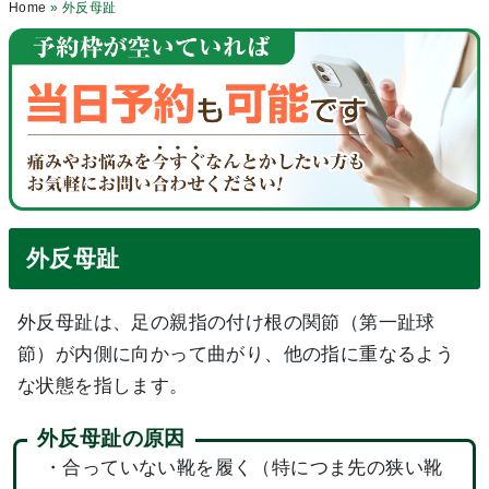
Home
»
外反母趾
外反母趾
外反母趾は、足の親指の付け根の関節（第一趾球
節）が内側に向かって曲がり、他の指に重なるよう
な状態を指します。
外反母趾の原因
・合っていない靴を履く（特につま先の狭い靴